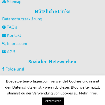
Sitemap
Nützliche Links
Datenschutzerklärung
FAQ’s
Kontakt
Impressum
AGB
Sozialen Netzwerken
Folge uns!
Vorlagen pinnen!
Buegelperlenvorlagen.com verwendet Cookies und nimmt
Guck unsere Videos !
den Datenschutz ernst - wenn du dieses Blog weiter nutzt,
stimmst du der Verwendung von Cookies zu.
Mehr Infos.
Deine Motive!
Akzeptieren