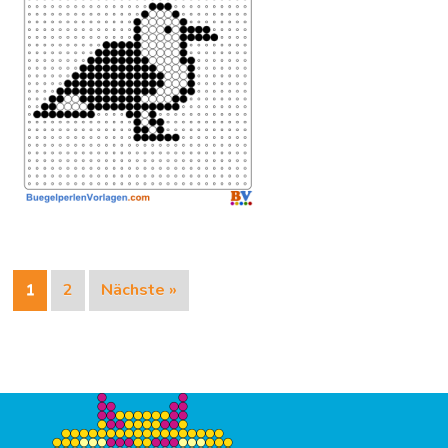
1
2
Nächste »