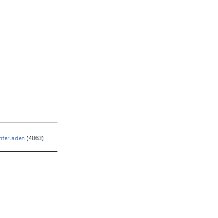
nterladen
(
4863)