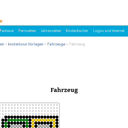
e
Fantasie
Fernsehen
Jahreszeiten
Kinderbücher
Logos und Internet
gen
>
kostenlose Vorlagen
>
Fahrzeuge
>
Fahrzeug
Fahrzeug