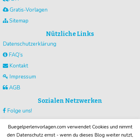
Gratis-Vorlagen
Sitemap
Nützliche Links
Datenschutzerklärung
FAQ’s
Kontakt
Impressum
AGB
Sozialen Netzwerken
Folge uns!
Vorlagen pinnen!
Buegelperlenvorlagen.com verwendet Cookies und nimmt
Guck unsere Videos !
den Datenschutz ernst - wenn du dieses Blog weiter nutzt,