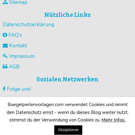
Sitemap
Nützliche Links
Datenschutzerklärung
FAQ’s
Kontakt
Impressum
AGB
Sozialen Netzwerken
Folge uns!
Vorlagen pinnen!
Buegelperlenvorlagen.com verwendet Cookies und nimmt
Guck unsere Videos !
den Datenschutz ernst - wenn du dieses Blog weiter nutzt,
stimmst du der Verwendung von Cookies zu.
Mehr Infos.
Deine Motive!
Akzeptieren