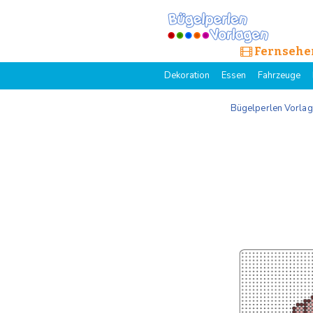
Fernsehe
Dekoration
Essen
Fahrzeuge
Bügelperlen Vorla