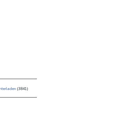
nterladen
(
3841)