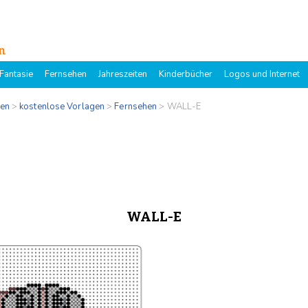
n
Fantasie
Fernsehen
Jahreszeiten
Kinderbücher
Logos und Internet
gen
>
kostenlose Vorlagen
>
Fernsehen
>
WALL-E
WALL-E