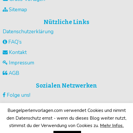
Sitemap
Nützliche Links
Datenschutzerklärung
FAQ’s
Kontakt
Impressum
AGB
Sozialen Netzwerken
Folge uns!
Vorlagen pinnen!
Buegelperlenvorlagen.com verwendet Cookies und nimmt
Guck unsere Videos !
den Datenschutz ernst - wenn du dieses Blog weiter nutzt,
stimmst du der Verwendung von Cookies zu.
Mehr Infos.
Deine Motive!