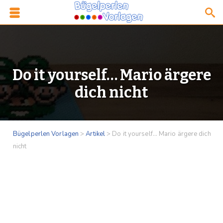
Do it yourself… Mario ärgere
dich nicht
Bügelperlen Vorlagen
>
Artikel
>
Do it yourself… Mario ärgere dich
nicht