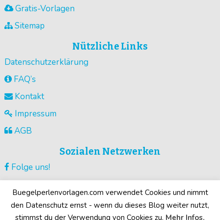
Gratis-Vorlagen
Sitemap
Nützliche Links
Datenschutzerklärung
FAQ’s
Kontakt
Impressum
AGB
Sozialen Netzwerken
Folge uns!
Vorlagen pinnen!
Buegelperlenvorlagen.com verwendet Cookies und nimmt
Guck unsere Videos !
den Datenschutz ernst - wenn du dieses Blog weiter nutzt,
stimmst du der Verwendung von Cookies zu.
Mehr Infos.
Deine Motive!