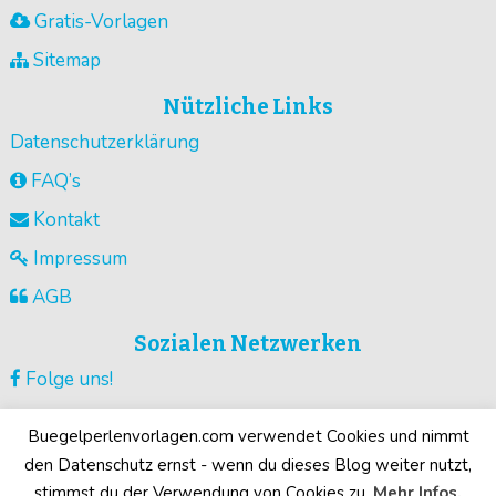
Gratis-Vorlagen
Sitemap
Nützliche Links
Datenschutzerklärung
FAQ’s
Kontakt
Impressum
AGB
Sozialen Netzwerken
Folge uns!
Vorlagen pinnen!
Buegelperlenvorlagen.com verwendet Cookies und nimmt
Guck unsere Videos !
den Datenschutz ernst - wenn du dieses Blog weiter nutzt,
stimmst du der Verwendung von Cookies zu.
Mehr Infos.
Deine Motive!