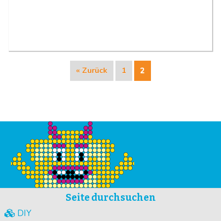
« Zurück
1
2
Seite durchsuchen
DIY