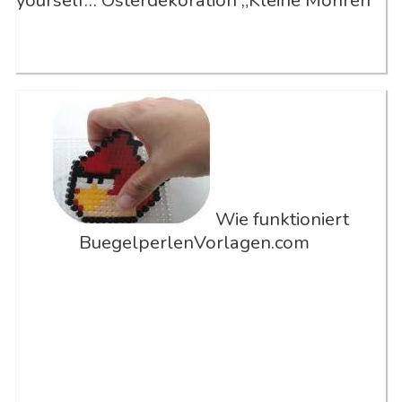
yourself… Osterdekoration „Kleine Möhren“
Wie funktioniert
BuegelperlenVorlagen.com