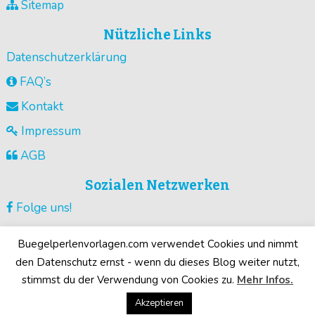
Sitemap
Nützliche Links
Datenschutzerklärung
FAQ’s
Kontakt
Impressum
AGB
Sozialen Netzwerken
Folge uns!
Vorlagen pinnen!
Buegelperlenvorlagen.com verwendet Cookies und nimmt
Guck unsere Videos !
den Datenschutz ernst - wenn du dieses Blog weiter nutzt,
stimmst du der Verwendung von Cookies zu.
Mehr Infos.
Deine Motive!
Akzeptieren