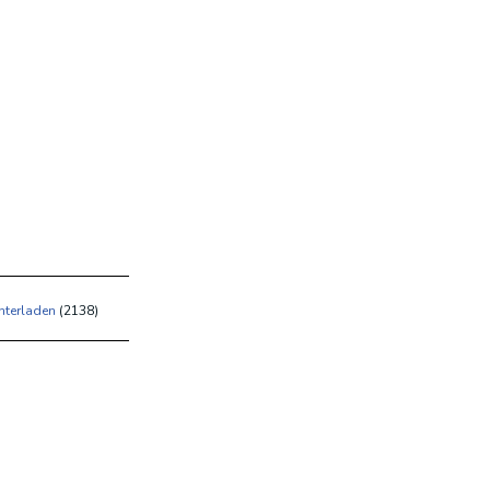
nterladen
(
2138)