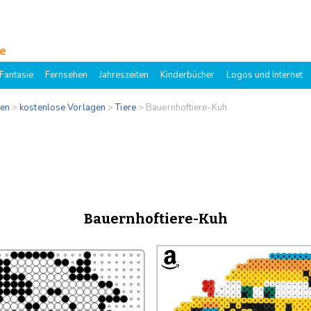
e
Fantasie
Fernsehen
Jahreszeiten
Kinderbücher
Logos und Internet
gen
>
kostenlose Vorlagen
>
Tiere
>
Bauernhoftiere-Kuh
Bauernhoftiere-Kuh