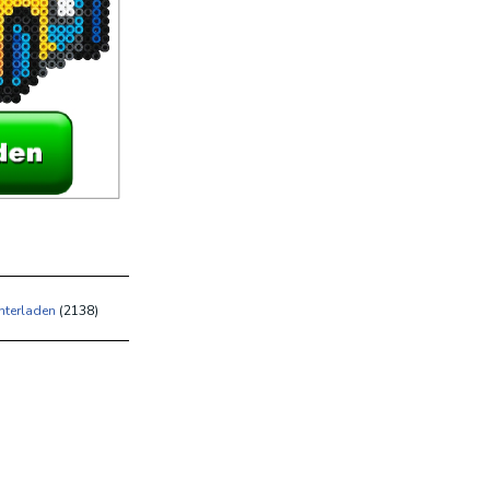
nterladen
(
2138)