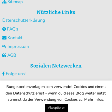
Sitemap
Nützliche Links
Datenschutzerklärung
FAQ’s
Kontakt
Impressum
AGB
Sozialen Netzwerken
Folge uns!
Vorlagen pinnen!
Buegelperlenvorlagen.com verwendet Cookies und nimmt
Guck unsere Videos !
den Datenschutz ernst - wenn du dieses Blog weiter nutzt,
stimmst du der Verwendung von Cookies zu.
Mehr Infos.
Deine Motive!
Akzeptieren