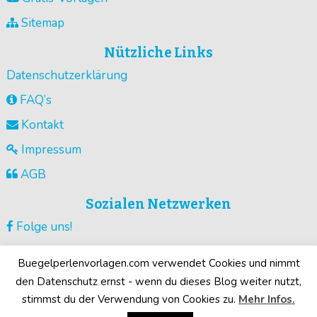
Sitemap
Nützliche Links
Datenschutzerklärung
FAQ’s
Kontakt
Impressum
AGB
Sozialen Netzwerken
Folge uns!
Vorlagen pinnen!
Buegelperlenvorlagen.com verwendet Cookies und nimmt
Guck unsere Videos !
den Datenschutz ernst - wenn du dieses Blog weiter nutzt,
stimmst du der Verwendung von Cookies zu.
Mehr Infos.
Deine Motive!