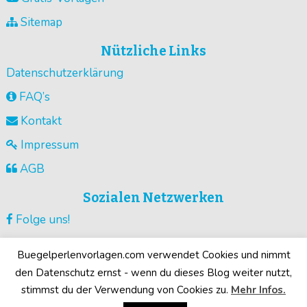
Sitemap
Nützliche Links
Datenschutzerklärung
FAQ’s
Kontakt
Impressum
AGB
Sozialen Netzwerken
Folge uns!
Vorlagen pinnen!
Buegelperlenvorlagen.com verwendet Cookies und nimmt
Guck unsere Videos !
den Datenschutz ernst - wenn du dieses Blog weiter nutzt,
stimmst du der Verwendung von Cookies zu.
Mehr Infos.
Deine Motive!