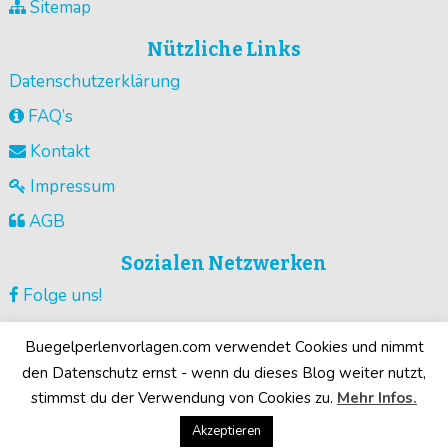
Sitemap
Nützliche Links
Datenschutzerklärung
FAQ’s
Kontakt
Impressum
AGB
Sozialen Netzwerken
Folge uns!
Vorlagen pinnen!
Buegelperlenvorlagen.com verwendet Cookies und nimmt
Guck unsere Videos !
den Datenschutz ernst - wenn du dieses Blog weiter nutzt,
stimmst du der Verwendung von Cookies zu.
Mehr Infos.
Deine Motive!
Akzeptieren