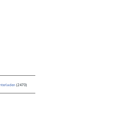
nterladen
(
2470)