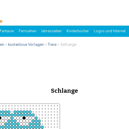
e
Fantasie
Fernsehen
Jahreszeiten
Kinderbücher
Logos und Internet
gen
>
kostenlose Vorlagen
>
Tiere
>
Schlange
Schlange