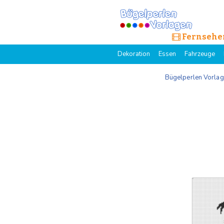
Fernsehe
Dekoration
Essen
Fahrzeuge
Bügelperlen Vorla