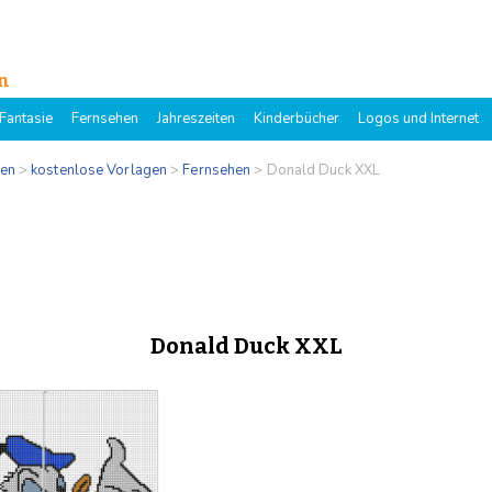
n
Fantasie
Fernsehen
Jahreszeiten
Kinderbücher
Logos und Internet
gen
>
kostenlose Vorlagen
>
Fernsehen
>
Donald Duck XXL
Donald Duck XXL