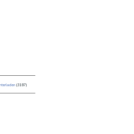
nterladen
(
3187)