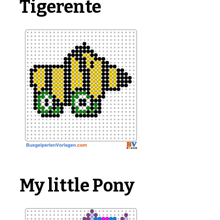
Tigerente
My little Pony