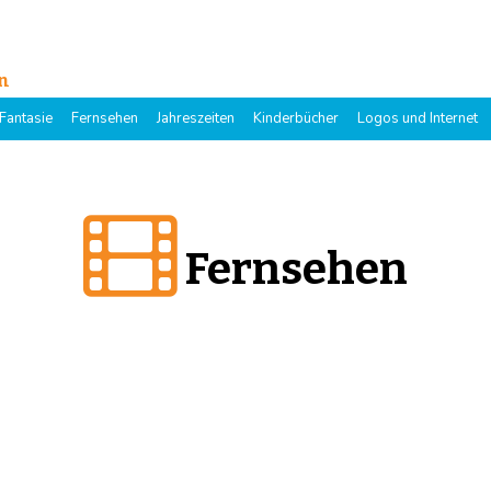
n
Fantasie
Fernsehen
Jahreszeiten
Kinderbücher
Logos und Internet
Fernsehen