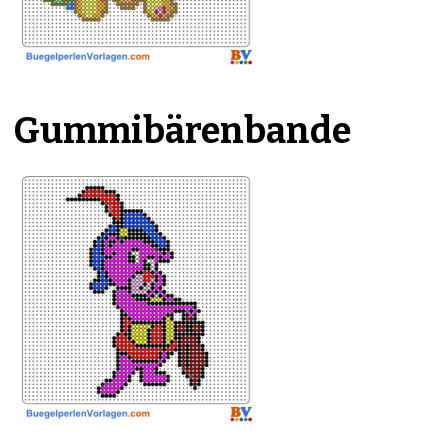
Gummibärenbande