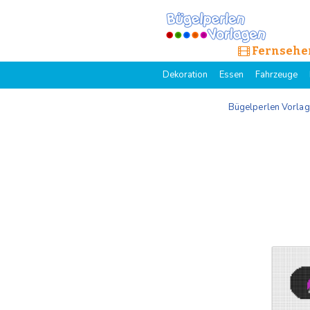
Fernsehe
Dekoration
Essen
Fahrzeuge
Bügelperlen Vorla