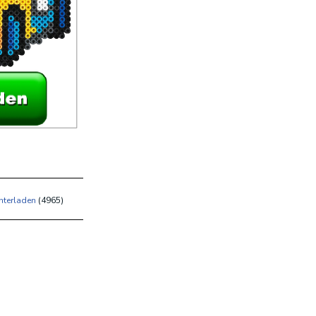
nterladen
(
4965)