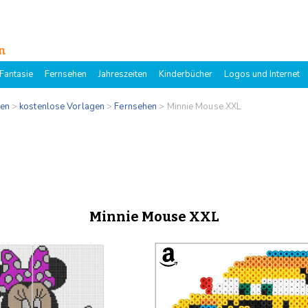
n
Fantasie
Fernsehen
Jahreszeiten
Kinderbücher
Logos und Internet
gen
>
kostenlose Vorlagen
>
Fernsehen
>
Minnie Mouse XXL
Minnie Mouse XXL