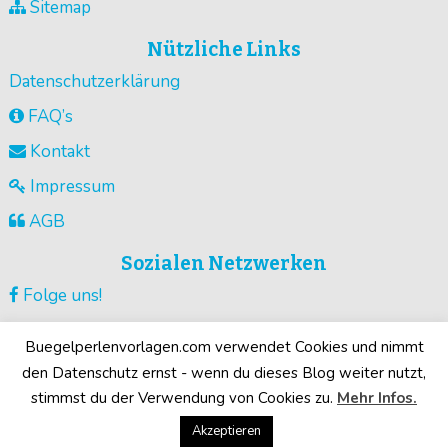
Sitemap
Nützliche Links
Datenschutzerklärung
FAQ’s
Kontakt
Impressum
AGB
Sozialen Netzwerken
Folge uns!
Vorlagen pinnen!
Buegelperlenvorlagen.com verwendet Cookies und nimmt
Guck unsere Videos !
den Datenschutz ernst - wenn du dieses Blog weiter nutzt,
stimmst du der Verwendung von Cookies zu.
Mehr Infos.
Deine Motive!
Akzeptieren