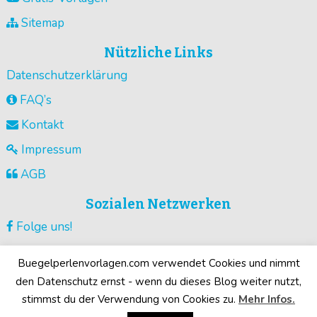
Sitemap
Nützliche Links
Datenschutzerklärung
FAQ’s
Kontakt
Impressum
AGB
Sozialen Netzwerken
Folge uns!
Vorlagen pinnen!
Buegelperlenvorlagen.com verwendet Cookies und nimmt
Guck unsere Videos !
den Datenschutz ernst - wenn du dieses Blog weiter nutzt,
stimmst du der Verwendung von Cookies zu.
Mehr Infos.
Deine Motive!