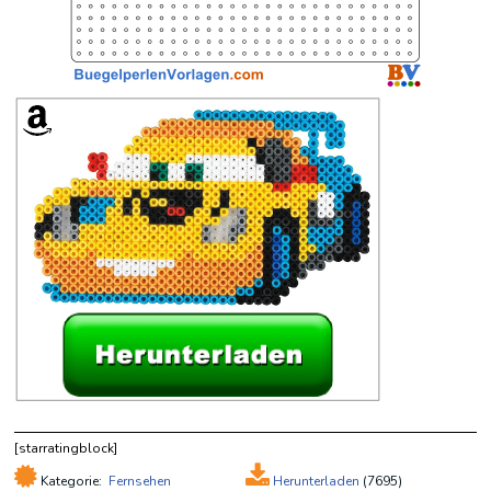
[starratingblock]
Kategorie:
Fernsehen
Herunterladen
(
7695)