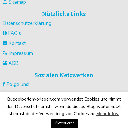
Sitemap
Nützliche Links
Datenschutzerklärung
FAQ’s
Kontakt
Impressum
AGB
Sozialen Netzwerken
Folge uns!
Vorlagen pinnen!
Buegelperlenvorlagen.com verwendet Cookies und nimmt
Guck unsere Videos !
den Datenschutz ernst - wenn du dieses Blog weiter nutzt,
stimmst du der Verwendung von Cookies zu.
Mehr Infos.
Deine Motive!
Akzeptieren