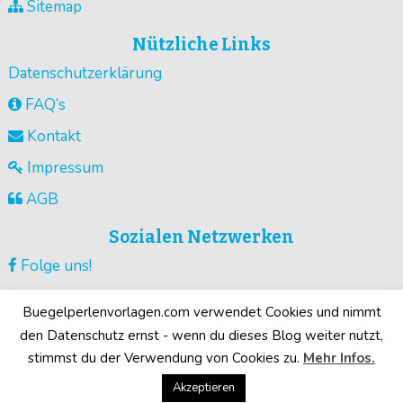
Sitemap
Nützliche Links
Datenschutzerklärung
FAQ’s
Kontakt
Impressum
AGB
Sozialen Netzwerken
Folge uns!
Vorlagen pinnen!
Buegelperlenvorlagen.com verwendet Cookies und nimmt
Guck unsere Videos !
den Datenschutz ernst - wenn du dieses Blog weiter nutzt,
stimmst du der Verwendung von Cookies zu.
Mehr Infos.
Deine Motive!
Akzeptieren