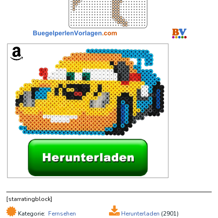
[starratingblock]
Kategorie:
Fernsehen
Herunterladen
(
2901)