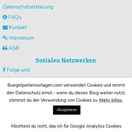
Datenschutzerklärung
FAQ’s
Kontakt
Impressum
AGB
Sozialen Netzwerken
Folge uns!
Vorlagen pinnen!
Buegelperlenvorlagen.com verwendet Cookies und nimmt
Guck unsere Videos !
den Datenschutz ernst - wenn du dieses Blog weiter nutzt,
stimmst du der Verwendung von Cookies zu.
Mehr Infos.
Deine Motive!
Akzeptieren
Möchtest du nicht, das ich für Google Analytics Cookies
©2026
Buegelperlenvorlagen.com
· Alle Rechte vorbehalten