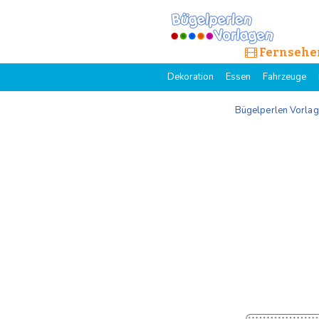
Fernsehe
Dekoration
Essen
Fahrzeuge
Bügelperlen Vorla