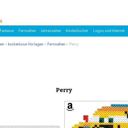
n
Fantasie
Fernsehen
Jahreszeiten
Kinderbücher
Logos und Internet
gen
>
kostenlose Vorlagen
>
Fernsehen
>
Perry
Perry