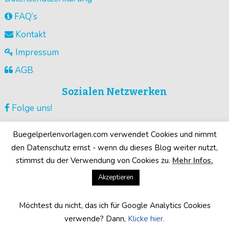
FAQ’s
Kontakt
Impressum
AGB
Sozialen Netzwerken
Folge uns!
Vorlagen pinnen!
Buegelperlenvorlagen.com verwendet Cookies und nimmt
Guck unsere Videos !
den Datenschutz ernst - wenn du dieses Blog weiter nutzt,
stimmst du der Verwendung von Cookies zu.
Mehr Infos.
Deine Motive!
Akzeptieren
Möchtest du nicht, das ich für Google Analytics Cookies
©2026
Buegelperlenvorlagen.com
· Alle Rechte vorbehalten
verwende? Dann,
Klicke hier.